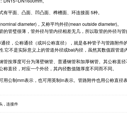
DN15~DN1600mm。
式有平面、凸面、凹凸面、榫槽面、环连接面 5种。
minal diameter)，又称平均外径(mean outside diameter)。
管的管璧很薄，管外径与管内径相差无几，所以取管的外径与管
称通径，公称通径（或叫公称直径），就是各种管子与管路附件
性.它不是实际意义上的管道外径或bai内径，虽然其数值跟管道
钢管按厚度可分为薄壁钢管、普通钢管和加厚钢管。其公称直径
公称直径，对应一个外径，其内径数值随厚度不同而不同。
可用公制mm表示，也可用英制in表示。管路附件也用公称直径
头
,
连接件