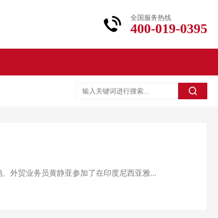
全国服务热线
400-019-0395
鸽、外贸业务员黄静亚参加了在印度尼西亚雅...