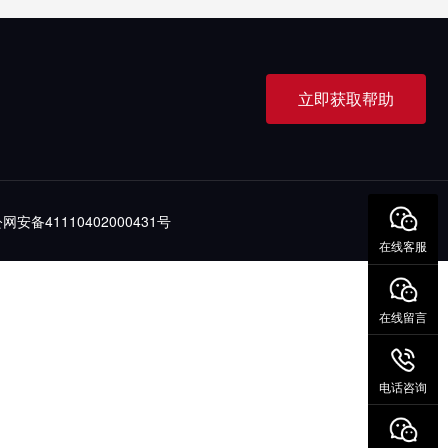
立即获取帮助
网安备41110402000431号
在线客服
在线留言
电话咨询