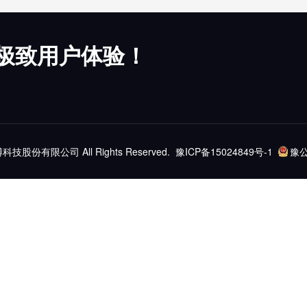
极致用户体验！
亿博科技股份有限公司 All Rights Reserved.
豫ICP备15024849号-1
豫公