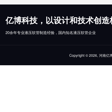
亿博科技，以设计和技术创造
20余年专业液压软管制造经验，国内知名液压软管企业
Copyright © 2026, 河南