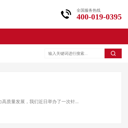
全国服务热线
400-019-0395
高质量发展，我们近日举办了一次针...