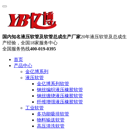
国内知名液压软管及软管总成生产厂家
20年液压软管及总成生
产经验，全国18家服务中心
全国服务热线
400-019-0395
首页
产品中心
金亿博系列
液压软管
金亿博系列软管
钢丝编织液压橡胶软管
钢丝缠绕液压橡胶软管
纤维增强液压橡胶软管
工业软管
多功能吸排软管
物料输送软管
高压清洗软管