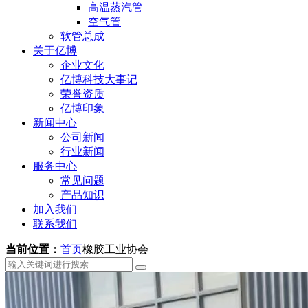
高温蒸汽管
空气管
软管总成
关于亿博
企业文化
亿博科技大事记
荣誉资质
亿博印象
新闻中心
公司新闻
行业新闻
服务中心
常见问题
产品知识
加入我们
联系我们
当前位置：
首页
橡胶工业协会