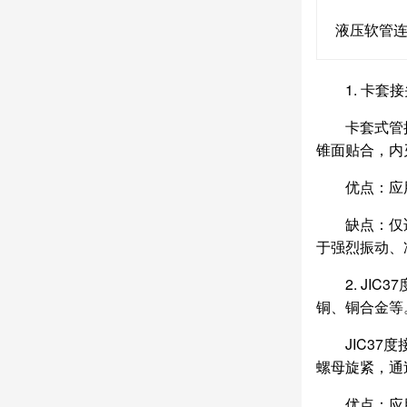
液压软管
1. 卡套
卡套式管
锥面贴合，内
优点：应
缺点：仅
于强烈振动、
2. JI
铜、铜合金等
JIC3
螺母旋紧，通
优点：应